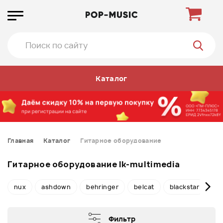
Каталог
Главная
Каталог
Гитарное оборудование
Гитарное оборудование Ik-multimedia
nux
ashdown
behringer
belcat
blackstar
bo
Фильтр