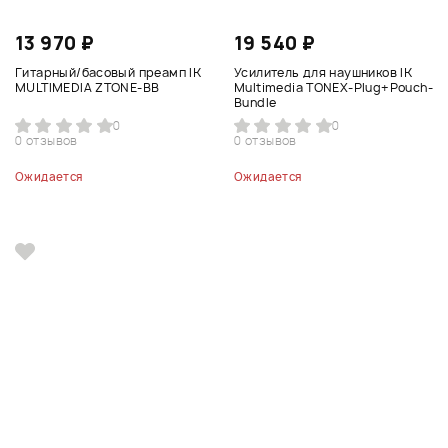
13 970 ₽
19 540 ₽
Гитарный/басовый преамп IK
Усилитель для наушников IK
MULTIMEDIA ZTONE-BB
Multimedia TONEX-Plug+Pouch-
Bundle
0
0
0 отзывов
0 отзывов
Ожидается
Ожидается