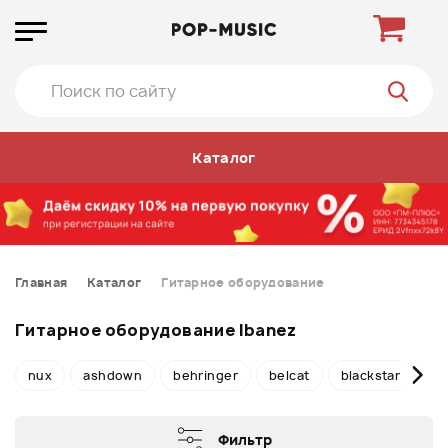
Каталог
Главная
Каталог
Гитарное оборудование
Гитарное оборудование Ibanez
nux
ashdown
behringer
belcat
blackstar
bo
Фильтр