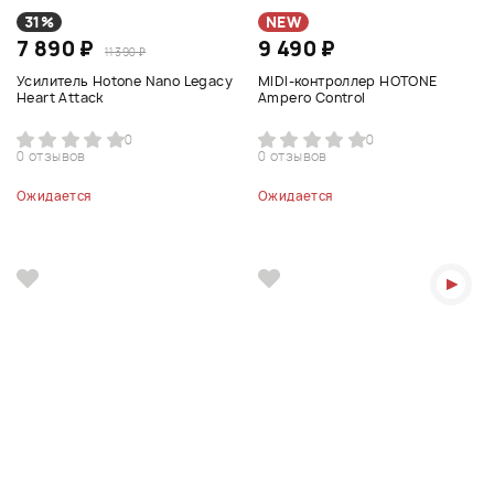
31%
NEW
7 890 ₽
9 490 ₽
11 390 ₽
Усилитель Hotone Nano Legacy
MIDI-контроллер HOTONE
Heart Attack
Ampero Control
0
0
0 отзывов
0 отзывов
Ожидается
Ожидается