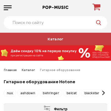
Каталог
Главная
Каталог
Гитарное оборудование
Гитарное оборудование Hotone
nux
ashdown
behringer
belcat
blackstar
bo
Фильтр