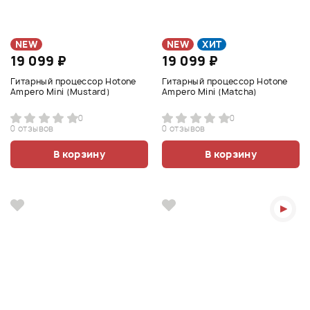
NEW
NEW
ХИТ
19 099 ₽
19 099 ₽
Гитарный процессор Hotone
Гитарный процессор Hotone
Ampero Mini (Mustard)
Ampero Mini (Matcha)
0
0
0 отзывов
0 отзывов
В корзину
В корзину