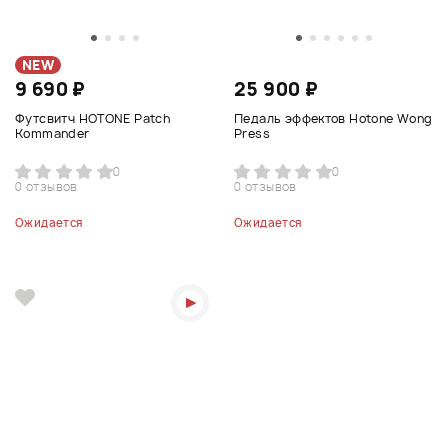
NEW
9 690 ₽
25 900 ₽
Футсвитч HOTONE Patch
Педаль эффектов Hotone Wong
Kommander
Press
0
0
0 отзывов
0 отзывов
Ожидается
Ожидается