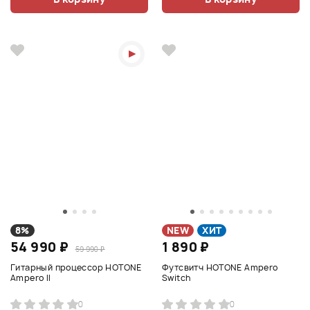
8%
NEW
ХИТ
54 990 ₽
1 890 ₽
59 990 ₽
Гитарный процессор HOTONE
Футсвитч HOTONE Ampero
Ampero II
Switch
0
0