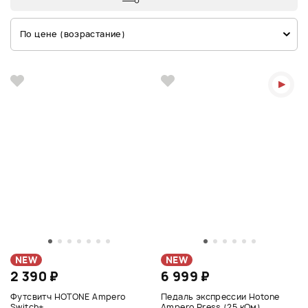
По цене (возрастание)
NEW
NEW
2 390 ₽
6 999 ₽
Футсвитч HOTONE Ampero
Педаль экспрессии Hotone
Switch+
Ampero Press (25 кОм)