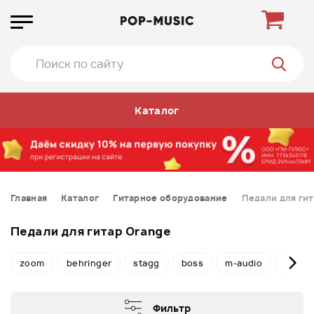
Каталог
Главная
Каталог
Гитарное оборудование
Педали для ги
Педали для гитар Orange
zoom
behringer
stagg
boss
m-audio
yeras
Фильтр