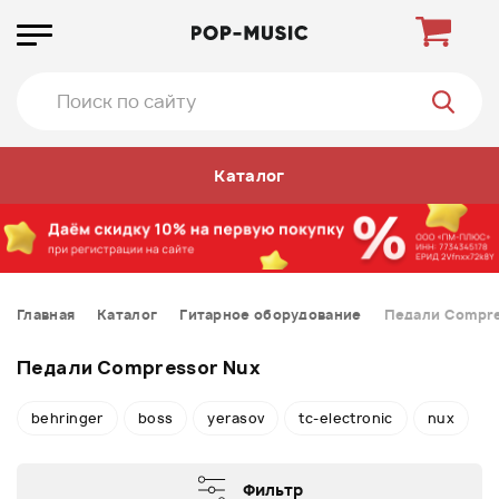
Каталог
Главная
Каталог
Гитарное оборудование
Педали Compr
Педали Compressor Nux
behringer
boss
yerasov
tc-electronic
nux
Фильтр