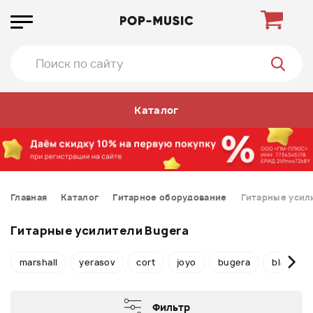
Каталог
Главная
Каталог
Гитарное оборудование
Гитарные усил
Гитарные усилители Bugera
marshall
yerasov
cort
joyo
bugera
blacksta
Фильтр