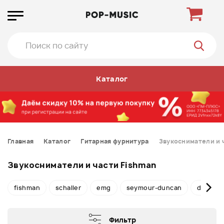
Каталог
Главная
Каталог
Гитарная фурнитура
Звукосниматели и 
Звукосниматели и части Fishman
fishman
schaller
emg
seymour-duncan
dean-ma
Фильтр