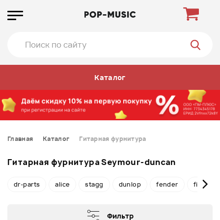
Каталог
Главная
Каталог
Гитарная фурнитура
Гитарная фурнитура Seymour-duncan
dr-parts
alice
stagg
dunlop
fender
fishman
Фильтр