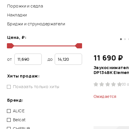
Порожки и седла
Накладки
Бриджи и струнодержатели
Цена, ₽:
11 690 ₽
от
до
Звукоснимател
DP134BK Elemen
Хиты продаж:
0
0 
Показать только хиты
Ожидается
Бренд:
ALICE
Belcat
CHERUB