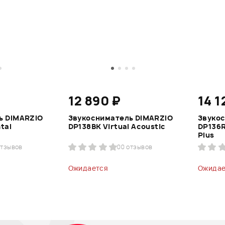
12 890 ₽
14 1
ь DIMARZIO
Звукосниматель DIMARZIO
Звуко
tal
DP138BK Virtual Acoustic
DP136R
Plus
отзывов
0
0 отзывов
Ожидается
Ожидае