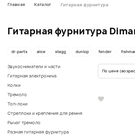
Главная
Каталог
Гитарная фурнитура
Гитарная фурнитура Dima
dr-parts
alice
stagg
dunlop
fender
fishma
Звукосниматели и части
По цене (возра
Гитарная электроника
Колки
Тремоло
Топ-локи
Стреплоки и крепления для ремня
Рычаг тремоло
Разная гитарная фурнитура