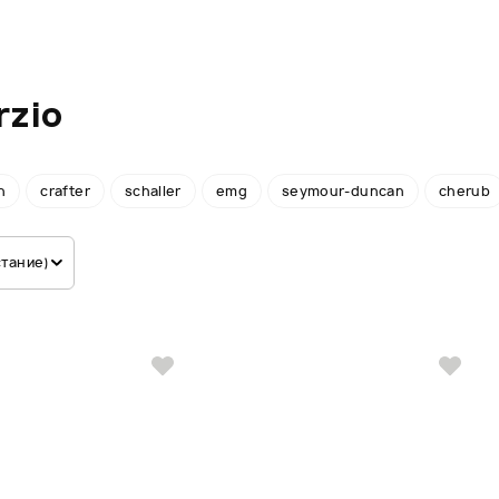
rzio
n
crafter
schaller
emg
seymour-duncan
cherub
стание)