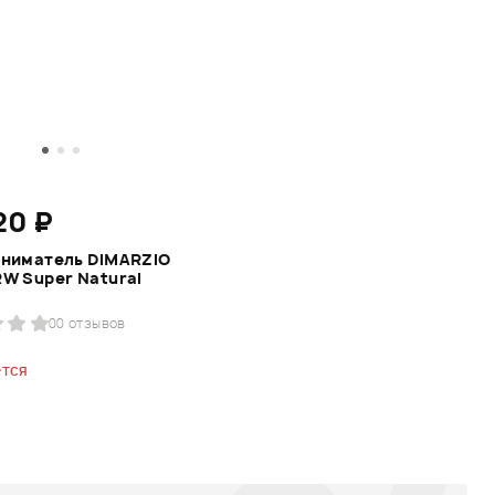
20 ₽
сниматель DIMARZIO
W Super Natural
0
0 отзывов
тся