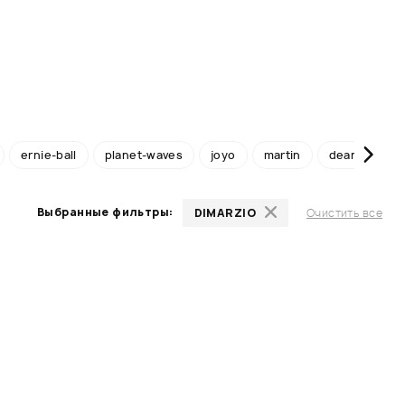
ernie-ball
planet-waves
joyo
martin
dean-markle
Выбранные фильтры:
DIMARZIO
Очистить все